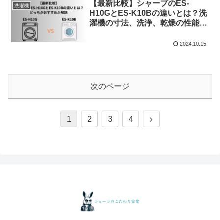
【最新比較】シャープのES-
洗濯機
H10GとES-K10Bの違いとは？洗
濯機の寸法、洗浄、乾燥の性能、
どっちがおすすめか解説
2024.10.15
次のページ
次
1
2
3
4
へ