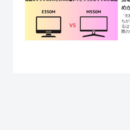
め
「E
ちが
るは
際の
ます