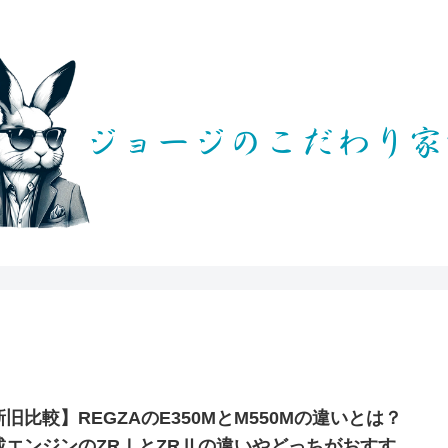
新旧比較】REGZAのE350MとM550Mの違いとは？
載エンジンのZRⅠとZRⅡの違いやどっちがおすす