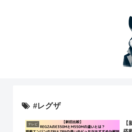
#レグザ
【
テレビ
搭